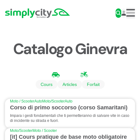
Skip to content
Simplycity
Men
Catalogo Ginevra
Cours
Articles
Forfait
Moto / Scooter
Auto
Moto/Scooter
Auto
Corso di primo soccorso (corso Samaritani)
Impara i gesti fondamentali che ti permetteranno di salvare vite in caso
di incidente su strada e fuori.
Moto/Scooter
Moto / Scooter
[it] Cours pratique de base moto obligatoire