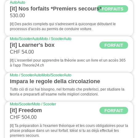
Auto
Auto
[it] Nos forfaits *Premiers secours*
FORFAITS
530.00
[it] Des packs complets qui s'adressent à quiconque débutant le
processus d'accès au permis de conduire voiture.
Moto/Scooter
Auto
Moto / Scooter
Auto
[it] Learner's box
FORFAIT
CHF 54.00
[it] L'essentiel pour apprendre ta théorie avec un livre et un accès 365
à l'app
Theorie24.ch
Moto / Scooter
Auto
Moto/Scooter
Auto
Impara le regole della circolazione
Tutto ciò di cui hai bisogno, nel formato che preferisci, per studiare la
teoria e prepararti all’esame nelle migliori condizioni.
Moto/Scooter
Moto / Scooter
[it] Freedom
FORFAIT
CHF 504.00
[it] Ta préparation à l'examen théorique et tes cours obligatoires pour la
phase pratique dans un seul forfait. Idéal si tu as déjà effectué tes
premiers secours.