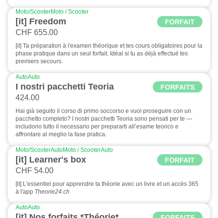
Moto/Scooter
Moto / Scooter
[it] Freedom
FORFAIT
CHF 655.00
[it] Ta préparation à l'examen théorique et tes cours obligatoires pour la
phase pratique dans un seul forfait. Idéal si tu as déjà effectué tes
premiers secours.
Auto
Auto
I nostri pacchetti Teoria
FORFAITS
424.00
Hai già seguito il corso di primo soccorso e vuoi proseguire con un
pacchetto completo? I nostri pacchetti Teoria sono pensati per te —
includono tutto il necessario per prepararti all’esame teorico e
affrontare al meglio la fase pratica.
Moto/Scooter
Auto
Moto / Scooter
Auto
[it] Learner's box
FORFAIT
CHF 54.00
[it] L'essentiel pour apprendre ta théorie avec un livre et un accès 365
à l'app
Theorie24.ch
Auto
Auto
[it] Nos forfaits *Théorie*
FORFAITS