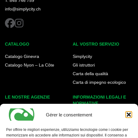
T. 848 746 759
info@simplycity.ch
facebook
instagram
CATALOGO
AL VOSTRO SERVIZIO
Catalogo Ginevra
Simplycity
Catalogo Nyon – La Côte
Gli istruttori
Carta della qualità
Carta di impegno ecologico
LE NOSTRE AGENZIE
INFORMAZIONI LEGALI E
NORMATIVE
Ginevra Eaux-Vives
Gérer le consentement
Note legali
Carouge
Politica sui cookie
Nyon - La Côte
Per offrire le migliori esperienze, utilizziamo tecnologie come i cookie per
Protezione dei dati
memorizzare e/o accedere alle informazioni sui dispositivi. Il consenso a