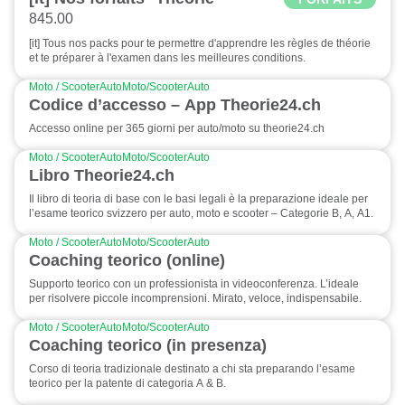
845.00
[it] Tous nos packs pour te permettre d'apprendre les règles de théorie
et te préparer à l'examen dans les meilleures conditions.
Moto / Scooter
Auto
Moto/Scooter
Auto
Codice d’accesso – App Theorie24.ch
Accesso online per 365 giorni per auto/moto su theorie24.ch
Moto / Scooter
Auto
Moto/Scooter
Auto
Libro Theorie24.ch
Il libro di teoria di base con le basi legali è la preparazione ideale per
l’esame teorico svizzero per auto, moto e scooter – Categorie B, A, A1.
Moto / Scooter
Auto
Moto/Scooter
Auto
Coaching teorico (online)
Supporto teorico con un professionista in videoconferenza. L’ideale
per risolvere piccole incomprensioni. Mirato, veloce, indispensabile.
Moto / Scooter
Auto
Moto/Scooter
Auto
Coaching teorico (in presenza)
Corso di teoria tradizionale destinato a chi sta preparando l’esame
teorico per la patente di categoria A & B.