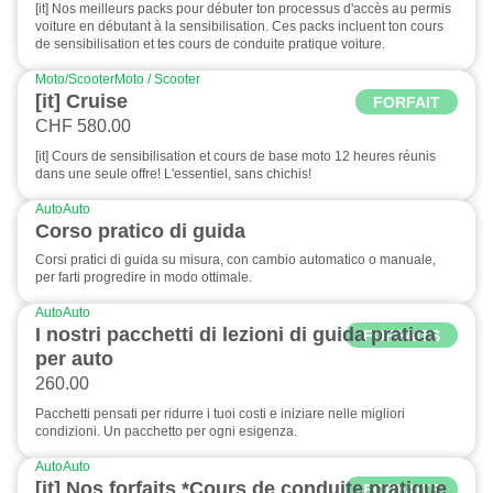
[it] Nos meilleurs packs pour débuter ton processus d'accès au permis
voiture en débutant à la sensibilisation. Ces packs incluent ton cours
de sensibilisation et tes cours de conduite pratique voiture.
Moto/Scooter
Moto / Scooter
[it] Cruise
FORFAIT
CHF 580.00
[it] Cours de sensibilisation et cours de base moto 12 heures réunis
dans une seule offre! L'essentiel, sans chichis!
Auto
Auto
Corso pratico di guida
Corsi pratici di guida su misura, con cambio automatico o manuale,
per farti progredire in modo ottimale.
Auto
Auto
I nostri pacchetti di lezioni di guida pratica
FORFAITS
per auto
260.00
Pacchetti pensati per ridurre i tuoi costi e iniziare nelle migliori
condizioni. Un pacchetto per ogni esigenza.
Auto
Auto
[it] Nos forfaits *Cours de conduite pratique
FORFAITS