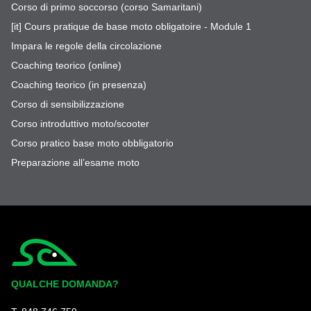
Corso di primo soccorso (corso Samaritani)
[it] Cours pratique de base moto obligatoire - Module 1
Impara le regole della circolazione
Coaching teorico (online)
Coaching teorico (in presenza)
Corso di sensibilizzazione
Corso introduttivo moto/scooter
Corso pratico base moto obbligatorio
Preparazione all’esame moto
Simplycity
QUALCHE DOMANDA?