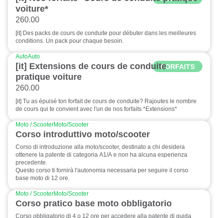
voiture*
260.00
[it] Des packs de cours de conduite pour débuter dans les meilleures
conditions. Un pack pour chaque besoin.
Auto
Auto
[it] Extensions de cours de conduite
FORFAITS
pratique voiture
260.00
[it] Tu as épuisé ton forfait de cours de conduite? Rajoutes le nombre
de cours qui te convient avec l'un de nos forfaits *Extensions*
Moto / Scooter
Moto/Scooter
Corso introduttivo moto/scooter
Corso di introduzione alla moto/scooter, destinato a chi desidera
ottenere la patente di categoria A1/A e non ha alcuna esperienza
precedente.
Questo corso ti fornirà l'autonomia necessaria per seguire il corso
base moto di 12 ore.
Moto / Scooter
Moto/Scooter
Corso pratico base moto obbligatorio
Corso obbligatorio di 4 o 12 ore per accedere alla patente di guida