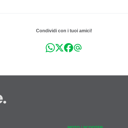
o
m
o
:
Condividi con i tuoi amici!
.
MOTO / SCOOTER