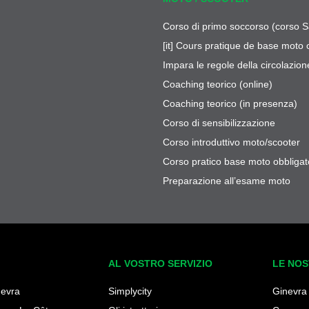
Corso di primo soccorso (corso S
[it] Cours pratique de base moto 
Impara le regole della circolazion
Coaching teorico (online)
Coaching teorico (in presenza)
Corso di sensibilizzazione
Corso introduttivo moto/scooter
Corso pratico base moto obbligat
Preparazione all’esame moto
AL VOSTRO SERVIZIO
LE NOS
nevra
Simplycity
Ginevra