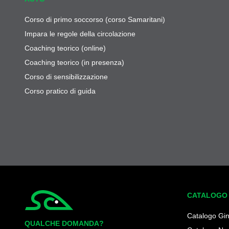
Corso di primo soccorso (corso Samaritani)
Impara le regole della circolazione
Coaching teorico (online)
Coaching teorico (in presenza)
Corso di sensibilizzazione
Corso pratico di guida
CATALOGO
Simplycity
Catalogo Gi
QUALCHE DOMANDA?