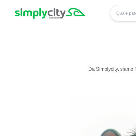
Skip to content
Simplycity
Da Simplycity, siamo fel