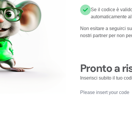
Se il codice è valid
automaticamente al 
Non esitare a seguirci sui
nostri partner per non 
Pronto a r
Inserisci subito il tuo c
C
o
d
e
p
r