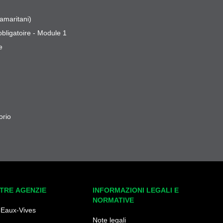
amaritani)
obligatoire - Module 1
e
orio
TRE AGENZIE
INFORMAZIONI LEGALI E
NORMATIVE
 Eaux-Vives
Note legali