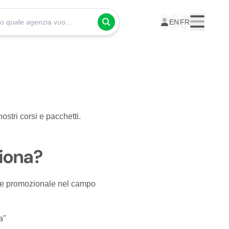
Presso quale agenzia vuoi seguire i tuoi corsi?
EN
FR
Menu
nostri corsi e pacchetti.
iona?
dice promozionale nel campo
a"