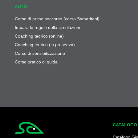
AUTO
Corso di primo soccorso (corso Samaritani)
Impara le regole della circolazione
Coaching teorico (online)
Coaching teorico (in presenza)
Corso di sensibilizzazione
Corso pratico di guida
CATALOGO
Simplycity
Catalogo Gi