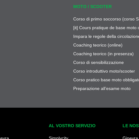
MOTO / SCOOTER
Corso di primo soccorso (corso S
[it] Cours pratique de base moto 
Impara le regole della circolazion
Coaching teorico (online)
Coaching teorico (in presenza)
Corso di sensibilizzazione
Corso introduttivo moto/scooter
Corso pratico base moto obbligat
Preparazione all’esame moto
AL VOSTRO SERVIZIO
LE NOS
nevra
Simplycity
Ginevra