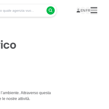
Presso quale agenzia vuoi seguire i tuoi corsi?
EN
FR
Menu
ico
l’ambiente. Attraverso questa
le nostre attività.