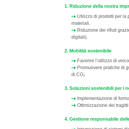
1. Riduzione della nostra imp
•●
Utilizzo di prodotti per la
materiali.
•●
Riduzione dei rifiuti graz
digitali).
2. Mobilità sostenibile
•●
Favorire l’utilizzo di veic
•●
Promuovere pratiche di gu
di CO₂
3. Soluzioni sostenibili per i n
•●
Implementazione di formazio
•●
Ottimizzazione dei tragitti
4. Gestione responsabile dell
•●
Integrazione di sistemi di