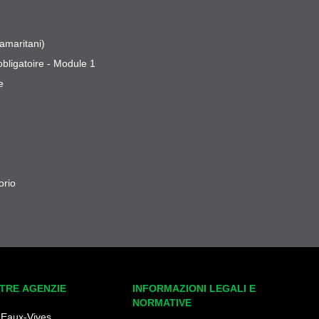
amaritani)
obligatoire - Module 1
e
orio
TRE AGENZIE
INFORMAZIONI LEGALI E
NORMATIVE
 Eaux-Vives