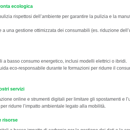
ronta ecologica
 pulizia rispettosi dell’ambiente per garantire la pulizia e la man
ie a una gestione ottimizzata dei consumabili (es. riduzione dell’
oli a basso consumo energetico, inclusi modelli elettrici o ibridi.
ida eco-responsabile durante le formazioni per ridurre il consu
ostri servizi
ne online e strumenti digitali per limitare gli spostamenti e l’u
 per ridurre l’impatto ambientale legato alla mobilità.
e risorse
gitali a basso impatto di carbonio per la gestione dei dati e la 