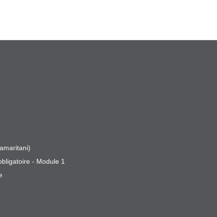
amaritani)
obligatoire - Module 1
e