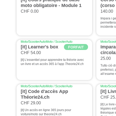
moto obligatoire - Module 1
(corso
CHF 0.00
140.00
Impara i ge
permetteran
incidente s
Moto/Scooter
Auto
Moto / Scooter
Auto
Moto/Scoot
[it] Learner's box
Impara 
FORFAIT
circol
CHF 54.00
25.00
[it] L'essentiel pour apprendre ta théorie avec
un livre et un accès 365 à l'app
Theorie24.ch
Tutto ciò d
preferisci, 
all’esame n
Moto/Scooter
Auto
Moto / Scooter
Auto
Moto/Scoot
[it] Code d'accès App
[it] Li
Théorie24.ch
CHF 25
CHF 29.00
[it] Le liv
légales est
[it] Un accès en ligne 365 jours pour
théorique s
voiture/moto sur theorie24.ch