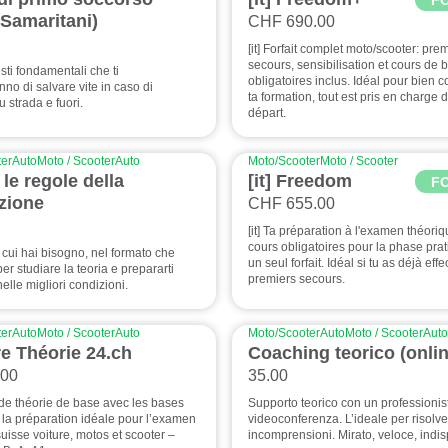
 Samaritani)
CHF 690.00
[it] Forfait complet moto/scooter: pre
secours, sensibilisation et cours de
sti fondamentali che ti
obligatoires inclus. Idéal pour bien
no di salvare vite in caso di
ta formation, tout est pris en charge 
u strada e fuori.
départ.
er
Auto
Moto / Scooter
Auto
Moto/Scooter
Moto / Scooter
le regole della
[it] Freedom
F
azione
CHF 655.00
[it] Ta préparation à l'examen théoriq
cours obligatoires pour la phase pra
i cui hai bisogno, nel formato che
un seul forfait. Idéal si tu as déjà effe
per studiare la teoria e prepararti
premiers secours.
elle migliori condizioni.
er
Auto
Moto / Scooter
Auto
Moto/Scooter
Auto
Moto / Scooter
Auto
vre Théorie 24.ch
Coaching teorico (onlin
.00
35.00
re de théorie de base avec les bases
Supporto teorico con un professionis
 la préparation idéale pour l’examen
videoconferenza. L’ideale per risolve
uisse voiture, motos et scooter –
incomprensioni. Mirato, veloce, indi