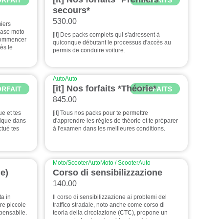
secours*
530.00
miers
 base moto
[it] Des packs complets qui s'adressent à
 commencer
quiconque débutant le processus d'accès au
dès le
permis de conduire voiture.
Auto
Auto
[it] Nos forfaits *Théorie*
ORFAIT
FORFAITS
845.00
ue et tes
[it] Tous nos packs pour te permettre
tique dans
d'apprendre les règles de théorie et te préparer
ctué tes
à l'examen dans les meilleures conditions.
Moto/Scooter
Auto
Moto / Scooter
Auto
e)
Corso di sensibilizzazione
140.00
ta in
Il corso di sensibilizzazione ai problemi del
re piccole
traffico stradale, noto anche come corso di
spensabile.
teoria della circolazione (CTC), propone un