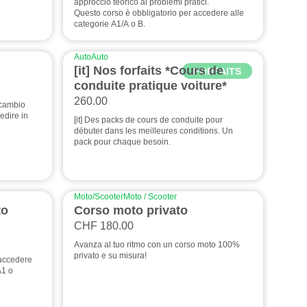
approccio teorico ai problemi pratici.
Questo corso è obbligatorio per accedere alle
categorie A1/A o B.
Auto
Auto
[it] Nos forfaits *Cours de
FORFAITS
conduite pratique voiture*
260.00
 cambio
edire in
[it] Des packs de cours de conduite pour
débuter dans les meilleures conditions. Un
pack pour chaque besoin.
Moto/Scooter
Moto / Scooter
to
Corso moto privato
CHF 180.00
Avanza al tuo ritmo con un corso moto 100%
privato e su misura!
 accedere
A1 o