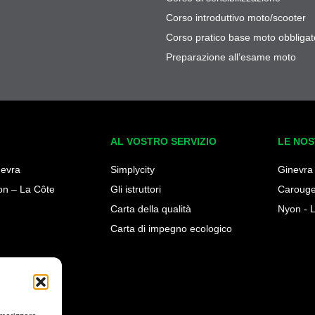
Corso introduttivo moto/scooter
Corso pratico base moto obbligat
Preparazione all’esame moto
AL VOSTRO SERVIZIO
LE NOS
nevra
Simplycity
Ginevra
on – La Côte
Gli istruttori
Caroug
Carta della qualità
Nyon - 
Carta di impegno ecologico