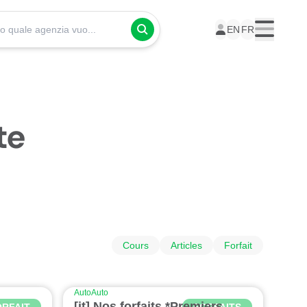
Presso quale agenzia vuoi seguire i tuoi corsi?
EN
FR
Menu
te
Cours
Articles
Forfait
Auto
Auto
[it] Nos forfaits *Premiers
ORFAIT
FORFAITS