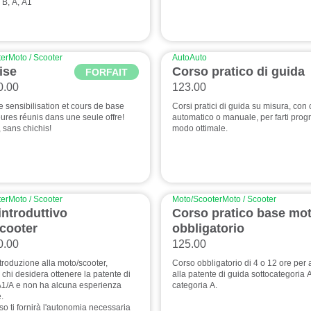
 B, A, A1
er
Moto / Scooter
Auto
Auto
uise
Corso pratico di guida
FORFAIT
0.00
123.00
de sensibilisation et cours de base
Corsi pratici di guida su misura, con
ures réunis dans une seule offre!
automatico o manuale, per farti progr
, sans chichis!
modo ottimale.
er
Moto / Scooter
Moto/Scooter
Moto / Scooter
introduttivo
Corso pratico base mo
cooter
obbligatorio
0.00
125.00
troduzione alla moto/scooter,
Corso obbligatorio di 4 o 12 ore per
 chi desidera ottenere la patente di
alla patente di guida sottocategoria 
A1/A e non ha alcuna esperienza
categoria A.
.
o ti fornirà l'autonomia necessaria