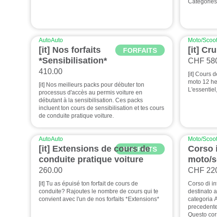
Catégories
Auto
Auto
Moto/Scoot
[it] Nos forfaits
[it] Cr
FORFAITS
*Sensibilisation*
CHF 58
410.00
[it] Cours 
moto 12 he
[it] Nos meilleurs packs pour débuter ton
L'essentiel
processus d'accès au permis voiture en
débutant à la sensibilisation. Ces packs
incluent ton cours de sensibilisation et tes cours
de conduite pratique voiture.
Auto
Auto
Moto/Scoot
[it] Extensions de cours de
Corso 
FORFAITS
conduite pratique voiture
moto/s
260.00
CHF 22
[it] Tu as épuisé ton forfait de cours de
Corso di in
conduite? Rajoutes le nombre de cours qui te
destinato a
convient avec l'un de nos forfaits *Extensions*
categoria 
precedente
Questo cors