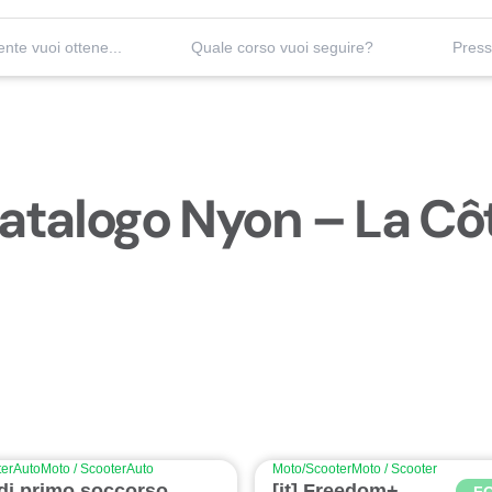
Quale patente vuoi ottenere?
Quale corso vuoi seguire?
atalogo Nyon – La Cô
er
Auto
Moto / Scooter
Auto
Moto/Scooter
Moto / Scooter
di primo soccorso
[it] Freedom+
F