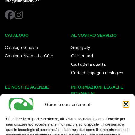
info@simplycity.ch
facebook
instagram
CATALOGO
AL VOSTRO SERVIZIO
Catalogo Ginevra
Simplycity
Catalogo Nyon – La Côte
Gli istruttori
Carta della qualità
Carta di impegno ecologico
LE NOSTRE AGENZIE
INFORMAZIONI LEGALI E
NORMATIVE
Ginevra Eaux-Vives
Gérer le consentement
Note legali
Carouge
Politica sui cookie
Nyon - La Côte
Per offrire le migliori esperienze, utilizziamo tecnologie come i cookie per
Protezione dei dati
memorizzare e/o accedere alle informazioni sui dispositivi. Il consenso a
queste tecnologie ci permetterà di elaborare dati come il comportamento di
Condizioni generali