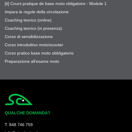
[it] Cours pratique de base moto obligatoire - Module 1
Impara le regole della circolazione
Coaching teorico (online)
Coaching teorico (in presenza)
Corso di sensibilizzazione
Corso introduttivo moto/scooter
Corso pratico base moto obbligatorio
Preparazione all’esame moto
Simplycity
QUALCHE DOMANDA?
T. 848 746 759