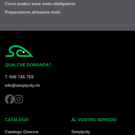
Corso pratico base moto obbligatorio
Preparazione all’esame moto
Simplycity
QUALCHE DOMANDA?
T. 848 746 759
info@simplycity.ch
facebook
instagram
CATALOGO
AL VOSTRO SERVIZIO
Catalogo Ginevra
Simplycity