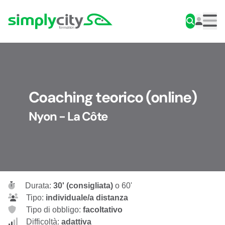
Skip to content
Simplycity
Men
Coaching teorico (online)
Nyon - La Côte
Durata:
30' (consigliata)
o 60'
Tipo:
individuale/a distanza
Tipo di obbligo:
facoltativo
Difficoltà:
adattiva