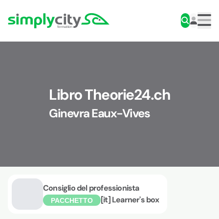
Skip to content
Simplycity
Men
Libro Theorie24.ch
Ginevra Eaux-Vives
Consiglio del professionista
[it] Learner's box
PACCHETTO