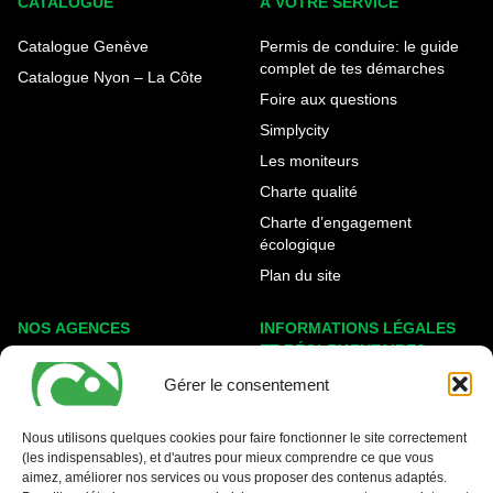
CATALOGUE
A VOTRE SERVICE
Catalogue Genève
Permis de conduire: le guide
complet de tes démarches
Catalogue Nyon – La Côte
Foire aux questions
Simplycity
Les moniteurs
Charte qualité
Charte d’engagement
écologique
Plan du site
NOS AGENCES
INFORMATIONS LÉGALES
ET RÉGLEMENTAIRES
Genève Eaux-Vives
Gérer le consentement
Mentions légales
Carouge - Rondeau
Politique de cookies
Nyon - La Côte
Nous utilisons quelques cookies pour faire fonctionner le site correctement
Protection des données
(les indispensables), et d'autres pour mieux comprendre ce que vous
aimez, améliorer nos services ou vous proposer des contenus adaptés.
Conditions générales