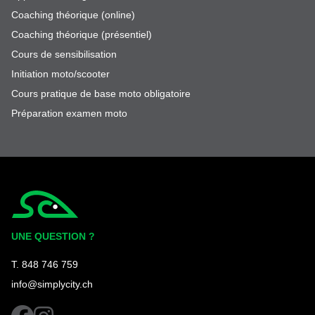
Coaching théorique (online)
Coaching théorique (présentiel)
Cours de sensibilisation
Initiation moto/scooter
Cours pratique de base moto obligatoire
Préparation examen moto
Simplycity
UNE QUESTION ?
T. 848 746 759
info@simplycity.ch
facebook
instagram