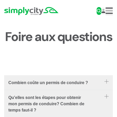
Aller au contenu
Simplycity
Men
Foire aux questions
Combien coûte un permis de conduire ?
Les coûts du permis de conduire se partagent en 3
Qu'elles sont les étapes pour obtenir
postes principaux :
mon permis de conduire? Combien de
temps faut-il ?
Les frais administratifs du service cantonal des