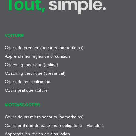
Tout,
simple.
conduire en privé.
La formation complémentaire, appelée 2ème phase,
Synchronisez-vous avec votre moniteur et votre
coûte environ 350 CHF par journée. Ces frais peuvent
accompagnant. Communiquez !
être répartis sur les 3 ans de période probatoire post
examen pratique.
Alternez la conduite en privé et la conduite avec votre
VOITURE
moniteur afin de ne pas laisser place aux mauvaises
habitudes
Cours de premiers secours (samaritains)
Apprends les règles de circulation
Coaching théorique (online)
Coaching théorique (présentiel)
Cours de sensibilisation
Cours pratique voiture
MOTO/SCOOTER
Cours de premiers secours (samaritains)
Cours pratique de base moto obligatoire - Module 1
Apprends les règles de circulation