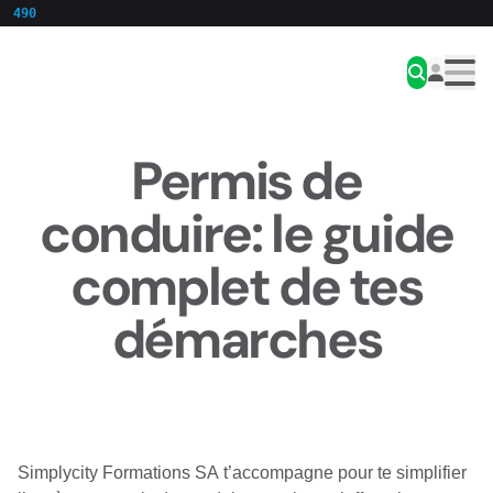
490
Aller au contenu
Simplycity
Men
Permis de
conduire: le guide
complet de tes
démarches
Simplycity Formations SA t’accompagne pour te simplifier