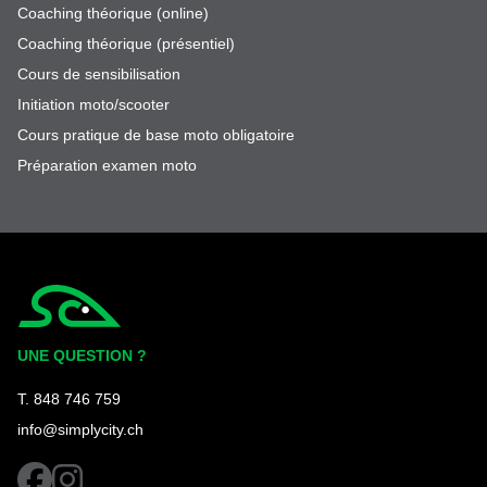
Coaching théorique (online)
Coaching théorique (présentiel)
Cours de sensibilisation
Initiation moto/scooter
Cours pratique de base moto obligatoire
Préparation examen moto
Simplycity
UNE QUESTION ?
T. 848 746 759
info@simplycity.ch
facebook
instagram