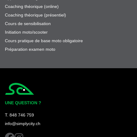
Coaching théorique (online)
Coaching théorique (présentiel)
Cours de sensibilisation
Initiation moto/scooter
Cours pratique de base moto obligatoire
Préparation examen moto
Simplycity
UNE QUESTION ?
T. 848 746 759
info@simplycity.ch
facebook
instagram