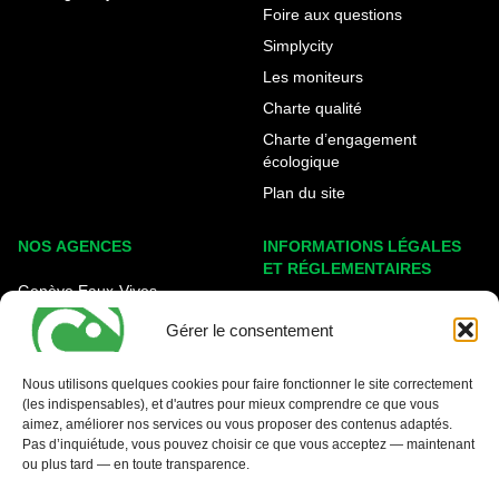
Foire aux questions
Simplycity
Les moniteurs
Charte qualité
Charte d’engagement
écologique
Plan du site
NOS AGENCES
INFORMATIONS LÉGALES
ET RÉGLEMENTAIRES
Genève Eaux-Vives
Mentions légales
Carouge - Rondeau
Gérer le consentement
Politique de cookies
Nyon - La Côte
Protection des données
Nous utilisons quelques cookies pour faire fonctionner le site correctement
(les indispensables), et d'autres pour mieux comprendre ce que vous
Conditions générales
aimez, améliorer nos services ou vous proposer des contenus adaptés.
Pas d’inquiétude, vous pouvez choisir ce que vous acceptez — maintenant
ou plus tard — en toute transparence.