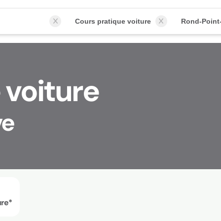
Cours pratique voiture
Rond-Point
 voiture
ve
ure*