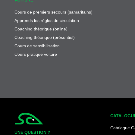
Cours de premiers secours (samaritains)
Apprends les règles de circulation
Coaching théorique (online)
Coaching théorique (présentiel)
Cours de sensibilisation
Cours pratique voiture
CATALOGU
Simplycity
Catalogue G
UNE QUESTION ?