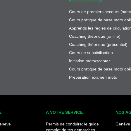
Cours de premiers secours (sama
Cours pratique de base moto obli
Apprends les règles de circulatio
Coaching théorique (online)
Coaching théorique (présentiel)
Cours de sensibilisation
Initiation moto/scooter
Cours pratique de base moto obli
Préparation examen moto
E
A VOTRE SERVICE
NOS A
enève
Permis de conduire: le guide
Genève 
complet de tes démarches