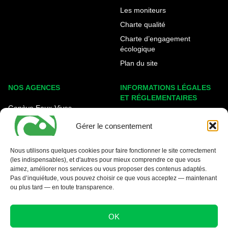
Les moniteurs
Charte qualité
Charte d’engagement
écologique
Plan du site
NOS AGENCES
INFORMATIONS LÉGALES
ET RÉGLEMENTAIRES
Genève Eaux-Vives
Mentions légales
Carouge - Rondeau
Gérer le consentement
Politique de cookies
Nyon - La Côte
Protection des données
Nous utilisons quelques cookies pour faire fonctionner le site correctement
(les indispensables), et d'autres pour mieux comprendre ce que vous
Conditions générales
aimez, améliorer nos services ou vous proposer des contenus adaptés.
Pas d’inquiétude, vous pouvez choisir ce que vous acceptez — maintenant
ou plus tard — en toute transparence.
OK