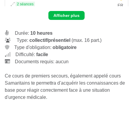
2 séances
FR
sam. 29.08.2026 à 16:00
Afficher plus
Nyon - La Côte
Route de Divonne 4
1260 Nyon
Durée:
10 heures
CHF 150.00
Type:
collectif/présentiel
(max. 16 part.)
Type d'obligation:
obligatoire
ven. 04.09.2026 à 18:00
Difficulté:
facile
2 séances
FR
Documents requis: aucun
sam. 05.09.2026 à 16:00
Nyon - La Côte
Route de Divonne 4
Ce cours de premiers secours, également appelé cours
1260 Nyon
Samaritains te permettra d'acquérir les connaissances de
CHF 150.00
base pour réagir correctement face à une situation
d'urgence médicale.
ven. 11.09.2026 à 18:00
2 séances
FR
sam. 12.09.2026 à 16:00
Nyon - La Côte
Route de Divonne 4
1260 Nyon