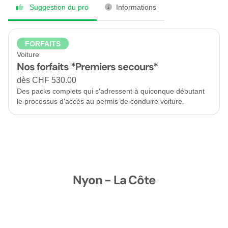
CHF 150.00
Suggestion du pro
Informations
ven. 18.09.2026 à 18:00
2 séances
FORFAITS
FR
sam. 19.09.2026 à 16:00
Voiture
Nyon - La Côte
Nos forfaits *Premiers secours*
Route de Divonne 4
dès CHF 530.00
1260 Nyon
Des packs complets qui s'adressent à quiconque débutant
CHF 150.00
le processus d'accès au permis de conduire voiture.
ven. 25.09.2026 à 18:00
2 séances
FR
sam. 26.09.2026 à 16:00
Nyon - La Côte
Route de Divonne 4
1260 Nyon
Nyon - La Côte
CHF 150.00
ven. 02.10.2026 à 18:00
2 séances
FR