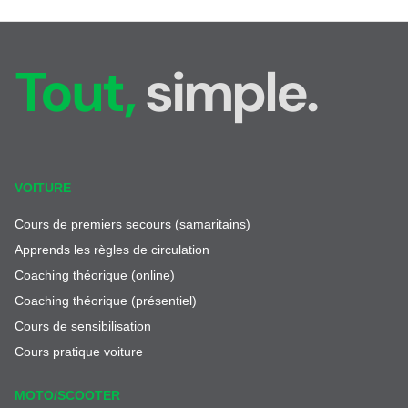
ven. 27.11.2026 à 18:00
2 séances
FR
sam. 28.11.2026 à 16:00
Nyon - La Côte
Tout,
simple.
Route de Divonne 4
1260 Nyon
CHF 150.00
ven. 04.12.2026 à 18:00
2 séances
FR
VOITURE
sam. 05.12.2026 à 16:00
Nyon - La Côte
Cours de premiers secours (samaritains)
Route de Divonne 4
Apprends les règles de circulation
1260 Nyon
CHF 150.00
Coaching théorique (online)
Coaching théorique (présentiel)
ven. 11.12.2026 à 18:00
Cours de sensibilisation
2 séances
FR
Cours pratique voiture
sam. 12.12.2026 à 16:00
Nyon - La Côte
Route de Divonne 4
MOTO/SCOOTER
1260 Nyon