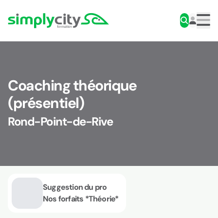
Aller au contenu
Simplycity
Men
Coaching théorique
(présentiel)
Rond-Point-de-Rive
Suggestion du pro
Nos forfaits *Théorie*