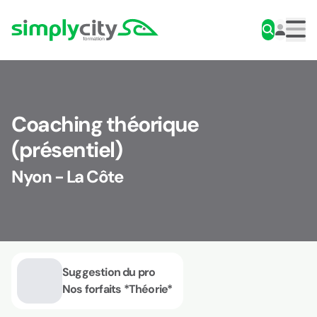
Aller au contenu
Simplycity
Men
Coaching théorique
(présentiel)
Nyon - La Côte
Suggestion du pro
Nos forfaits *Théorie*