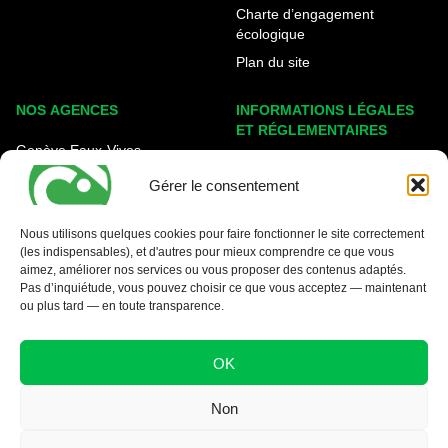
Charte d’engagement
écologique
Plan du site
NOS AGENCES
INFORMATIONS LÉGALES
ET RÉGLEMENTAIRES
Genève Eaux-Vives
Mentions légales
Carouge - Rondeau
Gérer le consentement
Politique de cookies
Nyon - La Côte
Protection des données
Nous utilisons quelques cookies pour faire fonctionner le site correctement
(les indispensables), et d'autres pour mieux comprendre ce que vous
Conditions générales
aimez, améliorer nos services ou vous proposer des contenus adaptés.
Pas d’inquiétude, vous pouvez choisir ce que vous acceptez — maintenant
ou plus tard — en toute transparence.
OK
Non