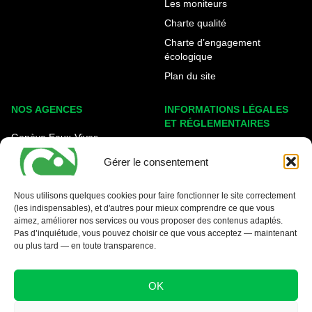
Les moniteurs
Charte qualité
Charte d’engagement
écologique
Plan du site
NOS AGENCES
INFORMATIONS LÉGALES
ET RÉGLEMENTAIRES
Genève Eaux-Vives
Mentions légales
Carouge - Rondeau
Gérer le consentement
Politique de cookies
Nyon - La Côte
Protection des données
Nous utilisons quelques cookies pour faire fonctionner le site correctement
(les indispensables), et d'autres pour mieux comprendre ce que vous
Conditions générales
aimez, améliorer nos services ou vous proposer des contenus adaptés.
Pas d’inquiétude, vous pouvez choisir ce que vous acceptez — maintenant
ou plus tard — en toute transparence.
OK