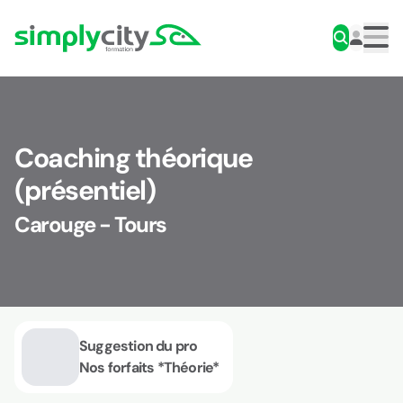
Aller au contenu
Simplycity
Men
Coaching théorique
(présentiel)
Carouge - Tours
Suggestion du pro
Nos forfaits *Théorie*