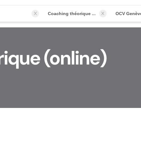
Coaching théorique (online)
OCV Genèv
ique (online)