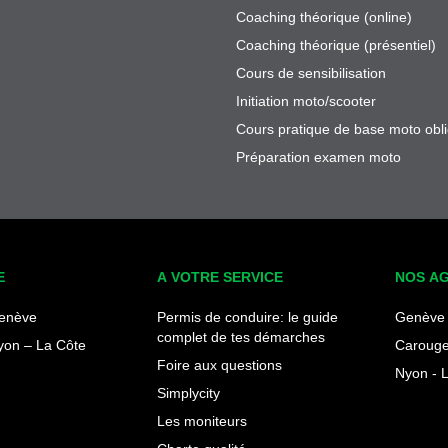
Coaching théorique (online)
Coaching théorique (présentiel)
Cours de sensibilisation
Initiation moto/scooter
Cours pratique de base moto obli
Préparation examen moto
E
A VOTRE SERVICE
NOS A
enève
Permis de conduire: le guide
Genève 
complet de tes démarches
yon – La Côte
Carouge
Foire aux questions
Nyon - 
Simplycity
Les moniteurs