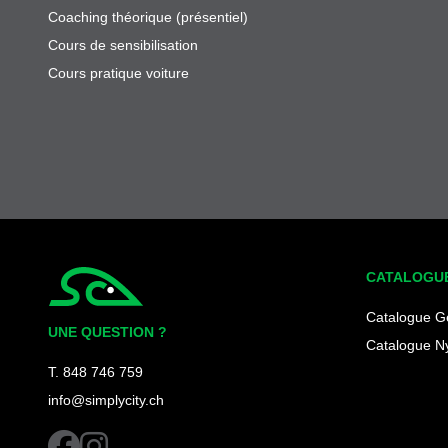
Coaching théorique (présentiel)
Cours de sensibilisation
Cours pratique voiture
CATALOGU
Simplycity
Catalogue G
UNE QUESTION ?
Catalogue N
T. 848 746 759
info@simplycity.ch
facebook
instagram