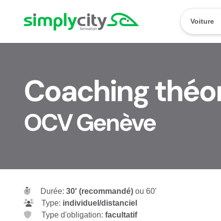
Aller au contenu
Simplycity
Voiture
Coaching théor
OCV Genève
Durée:
30' (recommandé)
ou 60'
Type:
individuel/distanciel
Type d'obligation:
facultatif