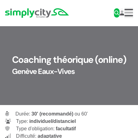
Aller au contenu
Simplycity
Men
Coaching théorique (online)
Genève Eaux-Vives
Durée:
30' (recommandé)
ou 60'
Type:
individuel/distanciel
Type d'obligation:
facultatif
Difficulté:
adaptative