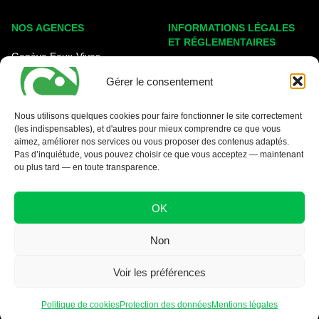
NOS AGENCES
INFORMATIONS LÉGALES
ET RÉGLEMENTAIRES
Genève Eaux-Vives
Mentions légales
Carouge - Rondeau
Gérer le consentement
Politique de cookies
Nyon - La Côte
Protection des données
Nous utilisons quelques cookies pour faire fonctionner le site correctement
(les indispensables), et d'autres pour mieux comprendre ce que vous
Conditions générales
aimez, améliorer nos services ou vous proposer des contenus adaptés.
Pas d’inquiétude, vous pouvez choisir ce que vous acceptez — maintenant
ou plus tard — en toute transparence.
OK
Non
Voir les préférences
Politique de cookies
Protection des données
Mentions légales