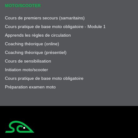
MOTO/SCOOTER
Cours de premiers secours (samaritains)
Cours pratique de base moto obligatoire - Module 1
Apprends les règles de circulation
Coaching théorique (online)
Coaching théorique (présentiel)
Cours de sensibilisation
Initiation moto/scooter
Cours pratique de base moto obligatoire
Préparation examen moto
Simplycity