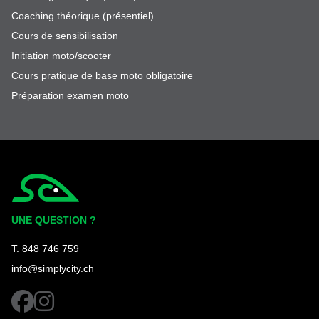
Coaching théorique (présentiel)
Cours de sensibilisation
Initiation moto/scooter
Cours pratique de base moto obligatoire
Préparation examen moto
Simplycity
UNE QUESTION ?
T. 848 746 759
info@simplycity.ch
facebook
instagram