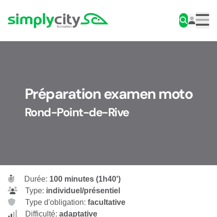
Aller au contenu
Simplycity
Men
Préparation examen moto
Rond-Point-de-Rive
Durée:
100 minutes (1h40')
Type:
individuel/présentiel
Type d'obligation:
facultative
Difficulté:
adaptative