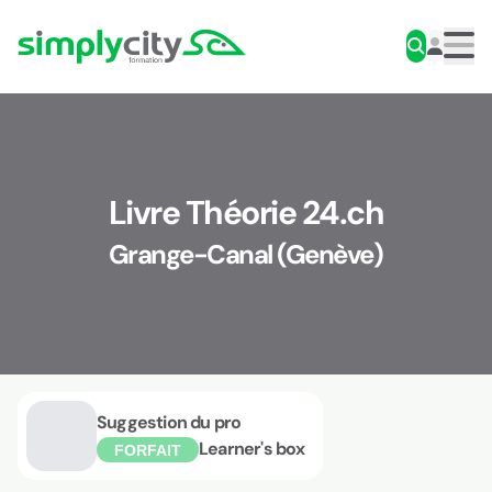
Aller au contenu
Simplycity
Men
Livre Théorie 24.ch
Grange-Canal (Genève)
Suggestion du pro
Learner's box
FORFAIT