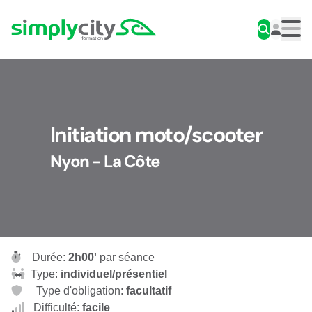
Aller au contenu
Simplycity
Men
Initiation moto/scooter
Nyon - La Côte
Durée:
2h00'
par séance
Type:
individuel/présentiel
Type d'obligation:
facultatif
Difficulté:
facile