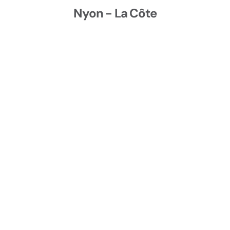
S’arrêter tout en maintenant ton équilibre
Nyon - La Côte
Circuler dans un trafic simple en appliquant les
règles élémentaires d’observation et de
positionnement sur la route