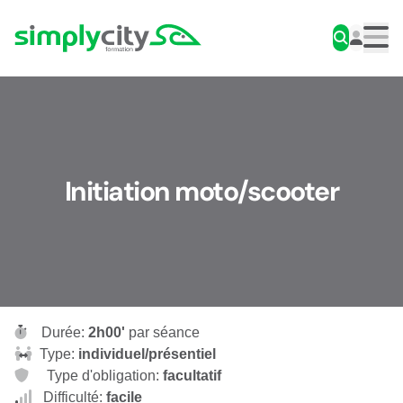
Aller au contenu
Simplycity
Men
Initiation moto/scooter
Durée:
2h00'
par séance
Type:
individuel/présentiel
Type d'obligation:
facultatif
Difficulté:
facile