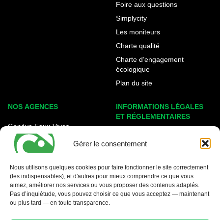
Foire aux questions
Simplycity
Les moniteurs
Charte qualité
Charte d’engagement
écologique
Plan du site
NOS AGENCES
INFORMATIONS LÉGALES
ET RÉGLEMENTAIRES
Genève Eaux-Vives
Mentions légales
Carouge - Rondeau
Gérer le consentement
Politique de cookies
Nyon - La Côte
Protection des données
Nous utilisons quelques cookies pour faire fonctionner le site correctement
(les indispensables), et d'autres pour mieux comprendre ce que vous
Conditions générales
aimez, améliorer nos services ou vous proposer des contenus adaptés.
Pas d’inquiétude, vous pouvez choisir ce que vous acceptez — maintenant
ou plus tard — en toute transparence.