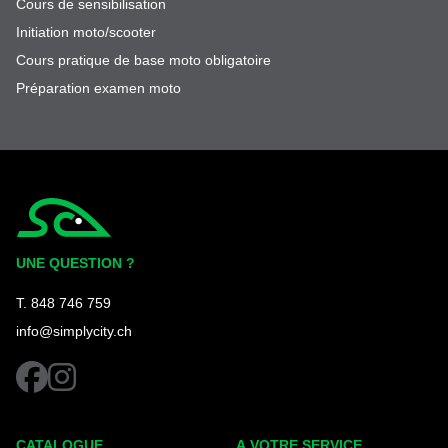
Cours de sensibilisation
Initiation moto/scooter
Cours pratique de base moto obligatoire
Préparation examen moto
Simplycity
UNE QUESTION ?
T. 848 746 759
info@simplycity.ch
facebook
instagram
CATALOGUE
A VOTRE SERVICE