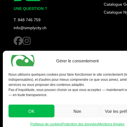
Simplycity
Catalogue G
UNE QUESTION ?
Catalogue N
T. 848 746 759
info@simplycity.ch
facebook
instagram
Gérer le consentement
Nous utilisons quelques cookies pour faire fonctionner le site correctement (l
indispensables), et d'autres pour mieux comprendre ce que vous aimez, amél
services ou vous proposer des contenus adaptés.
Pas d’inquiétude, vous pouvez choisir ce que vous acceptez — maintenant ou
— en toute transparence.
OK
Non
Voir les pré
Politique de cookies
Protection des données
Mentions légales