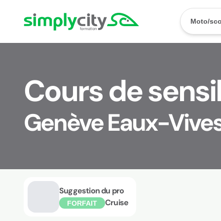
Aller au contenu
Simplycity
Moto/sco
Cours de sensib
Genève Eaux-Vive
Suggestion du pro
Cruise
FORFAIT