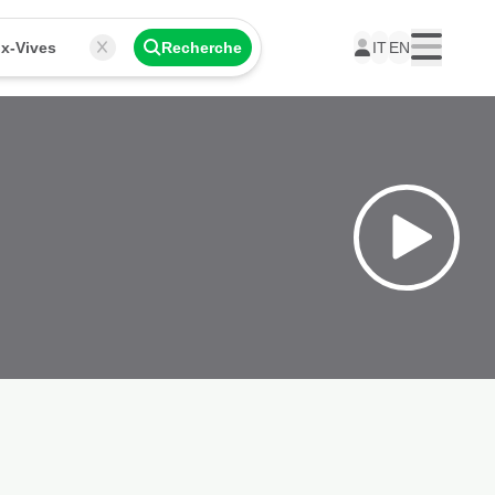
x-Vives
Recherche
IT
EN
Menu