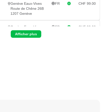
Genève Eaux-Vives
FR
CHF 99.00
Route de Chêne 26B
1207 Genève
Genève Eaux-Vives
FR
CHF 99.00
Route de Chêne 26B
Afficher plus
1207 Genève