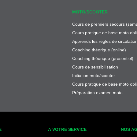
MOTO/SCOOTER
Cours de premiers secours (sama
Cours pratique de base moto obli
Apprends les règles de circulatio
Coaching théorique (online)
Coaching théorique (présentiel)
Cours de sensibilisation
Initiation moto/scooter
Cours pratique de base moto obli
Préparation examen moto
E
A VOTRE SERVICE
NOS A