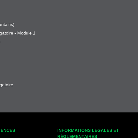
ritains)
gatoire - Module 1
n
gatoire
GENCES
INFORMATIONS LÉGALES ET
RÉGLEMENTAIRES