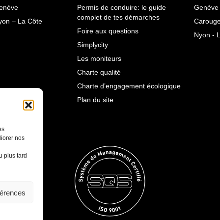
enève
Permis de conduire: le guide
Genève 
complet de tes démarches
yon – La Côte
Carouge
Foire aux questions
Nyon - 
Simplycity
Les moniteurs
Charte qualité
Charte d’engagement écologique
Plan du site
es
iorer nos
 plus tard
férences