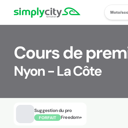
Aller au contenu
Simplycity
Moto/sco
Cours de premi
Nyon - La Côte
Suggestion du pro
Freedom+
FORFAIT