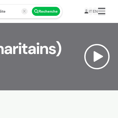
ôte
Recherche
IT
EN
Menu
aritains)