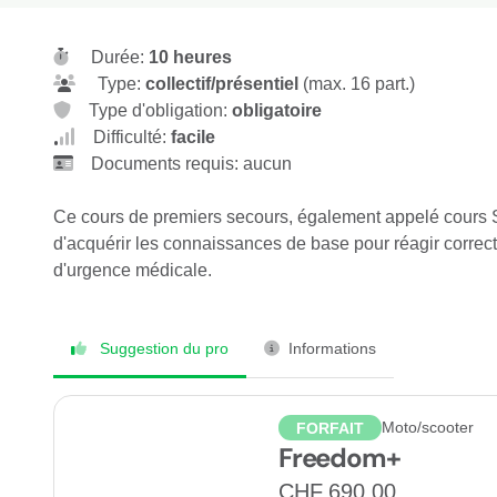
Durée:
10 heures
Type:
collectif/présentiel
(max. 16 part.)
Type d'obligation:
obligatoire
Difficulté:
facile
Documents requis: aucun
Ce cours de premiers secours, également appelé cours S
d'acquérir les connaissances de base pour réagir correc
d'urgence médicale.
Suggestion du pro
Informations
Moto/scooter
FORFAIT
Freedom+
CHF 690.00