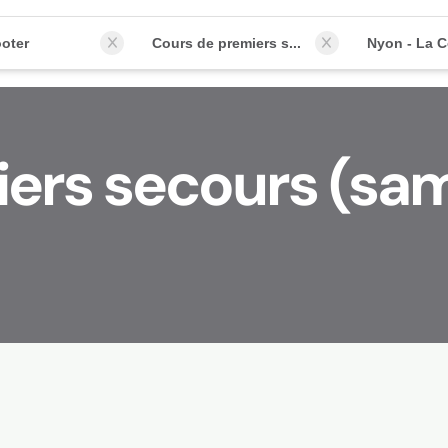
oter
Cours de premiers secours (samaritains)
Nyon - La C
ers secours (sam