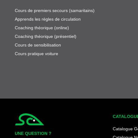
Cours de premiers secours (samaritains)
Apprends les règles de circulation
Coaching théorique (online)
Coaching théorique (présentiel)
Cours de sensibilisation
Cours pratique voiture
CATALOGU
Simplycity
Catalogue G
UNE QUESTION ?
Catalogue N