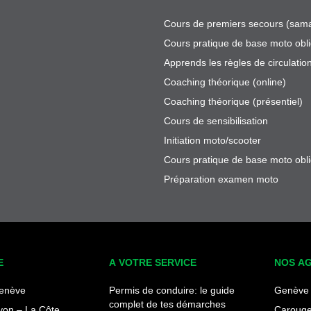
Cours de premiers secours (sama
Cours pratique de base moto obli
Apprends les règles de circulatio
Coaching théorique (online)
Coaching théorique (présentiel)
Cours de sensibilisation
Initiation moto/scooter
Cours pratique de base moto obli
Préparation examen moto
E
A VOTRE SERVICE
NOS A
enève
Permis de conduire: le guide
Genève 
complet de tes démarches
yon – La Côte
Carouge