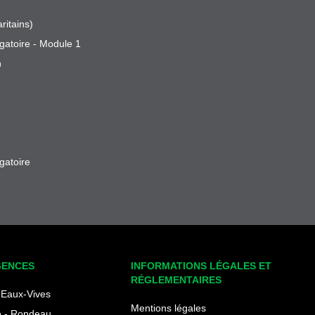
ritains)
gatoire - Module 1
n
gatoire
GENCES
INFORMATIONS LÉGALES ET
RÉGLEMENTAIRES
Eaux-Vives
Mentions légales
 - Rondeau