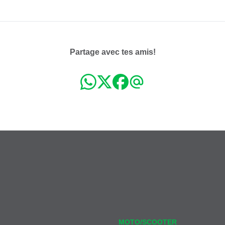
ven. 18.12.2026 à 18:0
2 séances
sam. 19.12.2026 à 16:0
Partage avec tes amis!
MOTO/SCOOTER