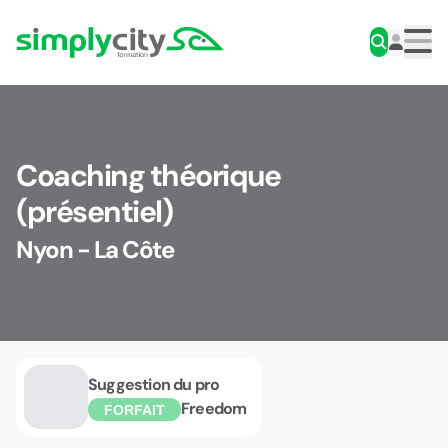
Aller au contenu
Simplycity
Men
Coaching théorique
(présentiel)
Nyon - La Côte
Suggestion du pro
Freedom
FORFAIT