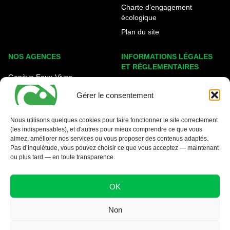
Charte d’engagement
écologique
Plan du site
NOS AGENCES
INFORMATIONS LÉGALES
ET RÉGLEMENTAIRES
Genève Eaux-Vives
Mentions légales
Carouge - Rondeau
Gérer le consentement
Politique de cookies
Nyon - La Côte
Protection des données
Nous utilisons quelques cookies pour faire fonctionner le site correctement
(les indispensables), et d'autres pour mieux comprendre ce que vous
Conditions générales
aimez, améliorer nos services ou vous proposer des contenus adaptés.
Pas d’inquiétude, vous pouvez choisir ce que vous acceptez — maintenant
ou plus tard — en toute transparence.
OK
Non