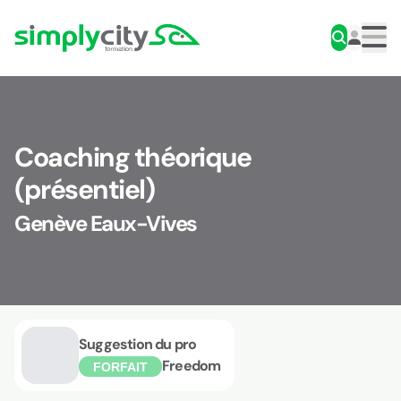
Aller au contenu
Simplycity
Men
Coaching théorique
(présentiel)
Genève Eaux-Vives
Suggestion du pro
Freedom
FORFAIT