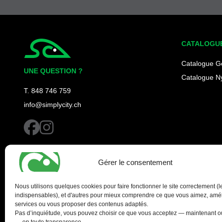
CATALOGU
Simplycity
Catalogue G
UNE QUESTION ?
Catalogue N
T. 848 746 759
info@simplycity.ch
facebook
instagram
Gérer le consentement
Nous utilisons quelques cookies pour faire fonctionner le site correctement (l
indispensables), et d'autres pour mieux comprendre ce que vous aimez, amél
services ou vous proposer des contenus adaptés.
Pas d’inquiétude, vous pouvez choisir ce que vous acceptez — maintenant ou
— en toute transparence.