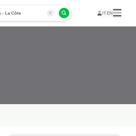
 - La Côte
IT
EN
Menu