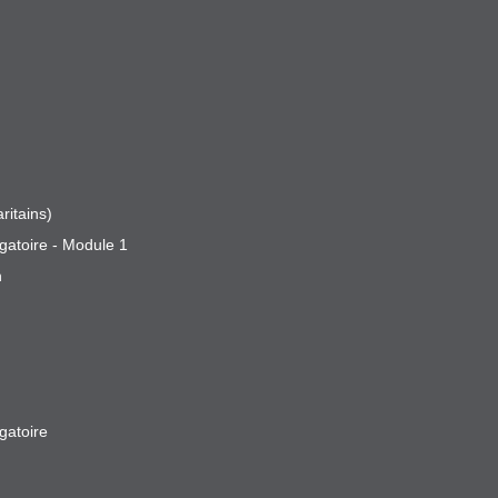
ritains)
gatoire - Module 1
n
gatoire