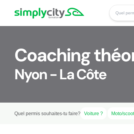
Aller au contenu
Simplycity
Coaching théor
Nyon - La Côte
Quel permis souhaites-tu faire?
Voiture ?
Moto/scoot