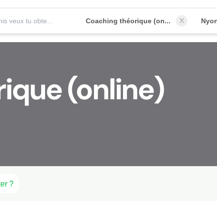
Quel permis veux tu obtenir?
Coaching théorique (online)
Nyon
ique (online)
er ?