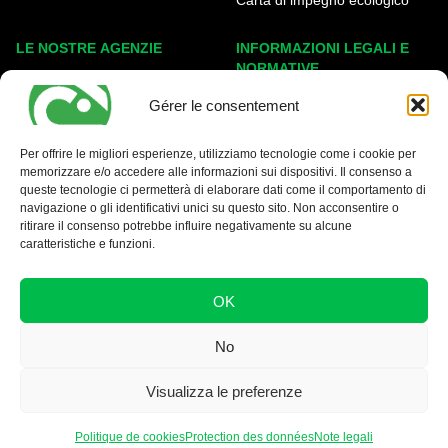
LE NOSTRE AGENZIE
INFORMAZIONI LEGALI E
NORMATIVE
Ginevra Eaux-Vives
Gérer le consentement
Note legali
Carouge
Politica sui cookie
Nyon - La Côte
Per offrire le migliori esperienze, utilizziamo tecnologie come i cookie per
Protezione dei dati
memorizzare e/o accedere alle informazioni sui dispositivi. Il consenso a
queste tecnologie ci permetterà di elaborare dati come il comportamento di
Condizioni generali
navigazione o gli identificativi unici su questo sito. Non acconsentire o
ritirare il consenso potrebbe influire negativamente su alcune
caratteristiche e funzioni.
OK
No
Visualizza le preferenze
Politique de cookies
Protection des données
Note legali