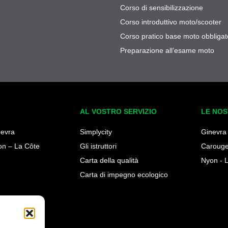
Corso di sensibilizzazione
Corso introduttivo moto/scooter
Corso pratico base moto obbligat
Preparazione all’esame moto
AL VOSTRO SERVIZIO
LE NOS
nevra
Simplycity
Ginevra
on – La Côte
Gli istruttori
Caroug
Carta della qualità
Nyon - 
Carta di impegno ecologico