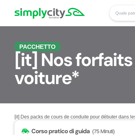
Skip to content
Simplycity
PACCHETTO
[it] Nos forfai
voiture*
[it] Des packs de cours de conduite pour débuter dans l
Corso pratico di guida
(75 Minuti)