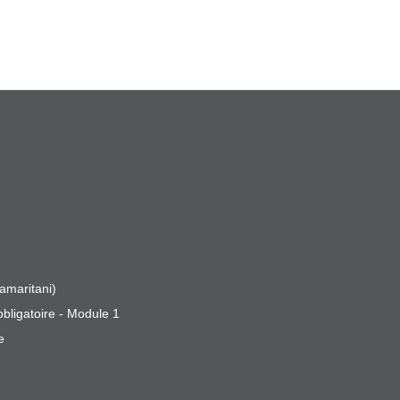
amaritani)
obligatoire - Module 1
e