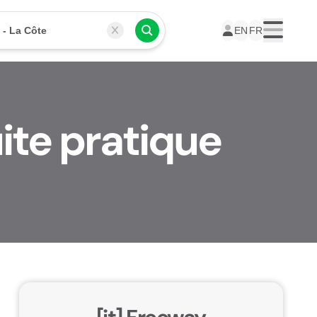
 - La Côte
EN
FR
Menu
uite pratique