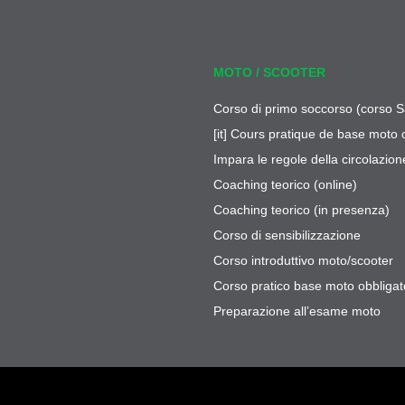
MOTO / SCOOTER
Corso di primo soccorso (corso S
[it] Cours pratique de base moto 
Impara le regole della circolazion
Coaching teorico (online)
Coaching teorico (in presenza)
Corso di sensibilizzazione
Corso introduttivo moto/scooter
Corso pratico base moto obbligat
Preparazione all’esame moto