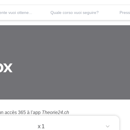
Quale patente vuoi ottenere?
Quale corso vuoi seguire?
ox
t un accès 365 à l'app
Theorie24.ch
x 1