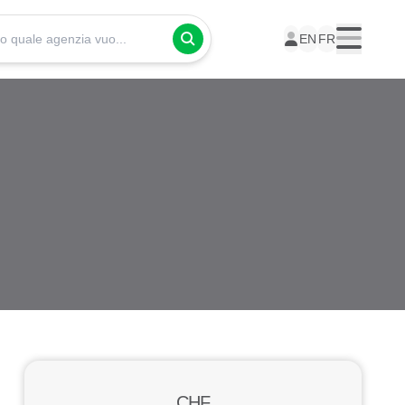
Presso quale agenzia vuoi seguire i tuoi corsi?
EN
FR
Menu
CHF