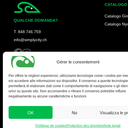
CATALOGO
Simplycity
Catalogo Gi
QUALCHE DOMANDA?
Catalogo Ny
T. 848 746 759
info@simplycity.ch
facebook
instagram
Gérer le consentement
Per offrire le migliori esperienze, utilizziamo tecnologie come i cookie per m
e/o accedere alle informazioni sui dispositivi. Il consenso a queste tecnologie
permetterà di elaborare dati come il comportamento di navigazione o gli identi
unici su questo sito. Non acconsentire o ritirare il consenso potrebbe influire
negativamente su alcune caratteristiche e funzioni.
OK
No
Visualizza le p
Politique de cookies
Protection des données
Note legali