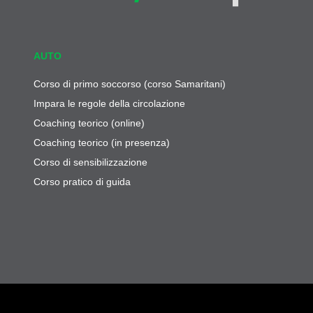
AUTO
Corso di primo soccorso (corso Samaritani)
Impara le regole della circolazione
Coaching teorico (online)
Coaching teorico (in presenza)
Corso di sensibilizzazione
Corso pratico di guida