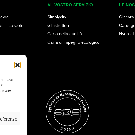
AL VOSTRO SERVIZIO
LE NOS
nevra
Simplycity
Ginevra
on – La Côte
Gli istruttori
Caroug
Carta della qualità
Nyon - 
Carta di impegno ecologico
emorizzare
 ci
ficativi
referenze