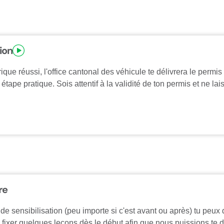
ion
que réussi, l'office cantonal des véhicule te délivrera le permis
étape pratique. Sois attentif à la validité de ton permis et ne la
re
de sensibilisation (peu importe si c'est avant ou après) tu peux 
e fixer quelques leçons dès le début afin que nous puissions te d