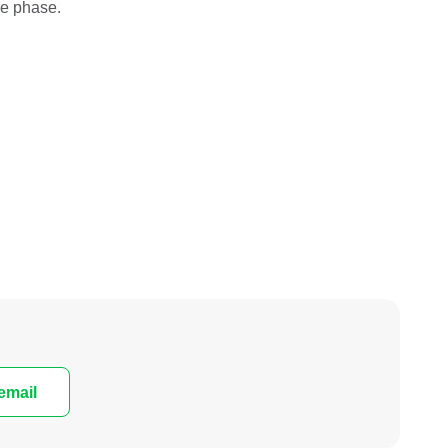
me phase.
email