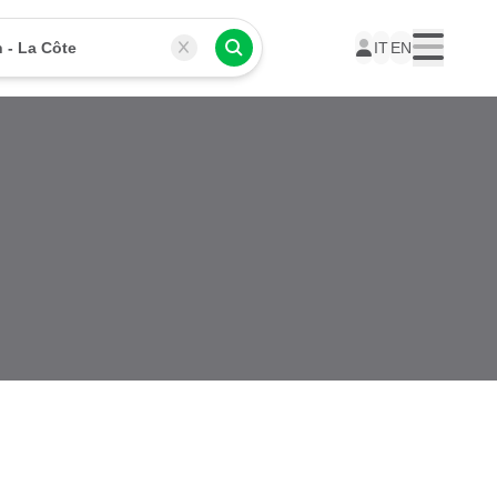
 - La Côte
IT
EN
Menu