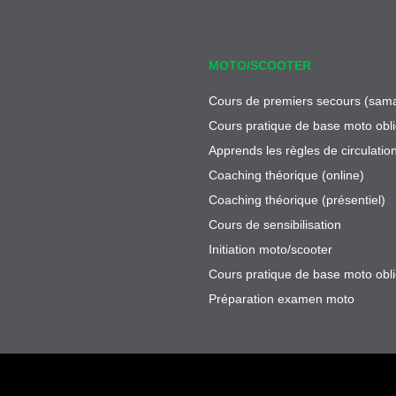
MOTO/SCOOTER
Cours de premiers secours (sama
Cours pratique de base moto obli
Apprends les règles de circulatio
Coaching théorique (online)
Coaching théorique (présentiel)
Cours de sensibilisation
Initiation moto/scooter
Cours pratique de base moto obli
Préparation examen moto