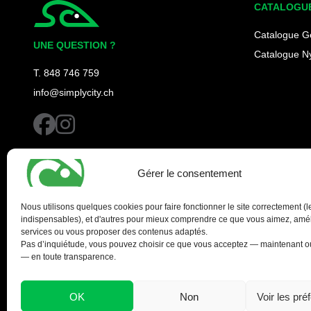
CATALOGU
Simplycity
Catalogue G
UNE QUESTION ?
Catalogue N
T. 848 746 759
info@simplycity.ch
facebook
instagram
Gérer le consentement
Nous utilisons quelques cookies pour faire fonctionner le site correctement (l
indispensables), et d'autres pour mieux comprendre ce que vous aimez, amél
services ou vous proposer des contenus adaptés.
Pas d’inquiétude, vous pouvez choisir ce que vous acceptez — maintenant ou
— en toute transparence.
OK
Non
Voir les pré