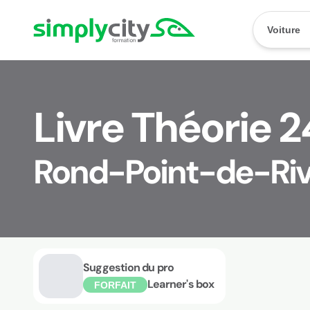
Aller au contenu
Simplycity
Voiture
Livre Théorie 2
Rond-Point-de-Ri
Suggestion du pro
Learner's box
FORFAIT