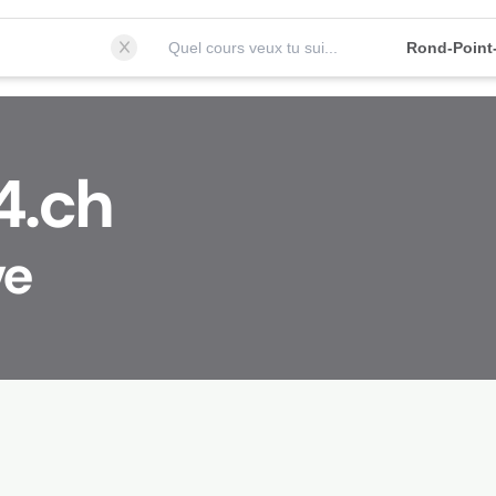
Quel cours veux tu suivre?
Rond-Point
4.ch
ve