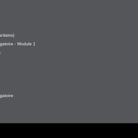
ritains)
gatoire - Module 1
n
gatoire