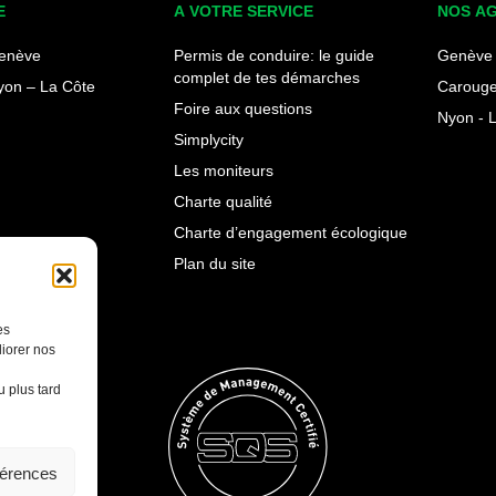
E
A VOTRE SERVICE
NOS A
enève
Permis de conduire: le guide
Genève 
complet de tes démarches
yon – La Côte
Carouge
Foire aux questions
Nyon - 
Simplycity
Les moniteurs
Charte qualité
Charte d’engagement écologique
Plan du site
es
iorer nos
 plus tard
férences