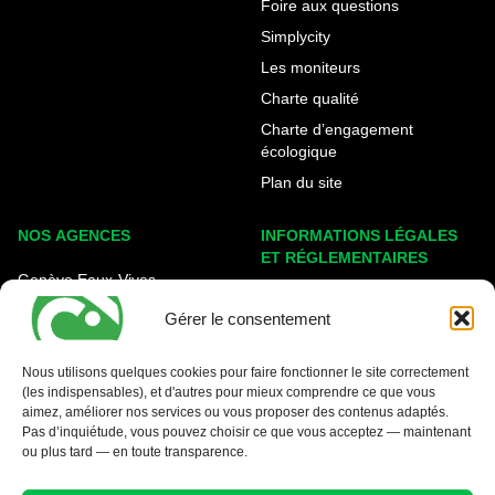
Foire aux questions
Simplycity
Les moniteurs
Charte qualité
Charte d’engagement
écologique
Plan du site
NOS AGENCES
INFORMATIONS LÉGALES
ET RÉGLEMENTAIRES
Genève Eaux-Vives
Mentions légales
Carouge - Rondeau
Gérer le consentement
Politique de cookies
Nyon - La Côte
Protection des données
Nous utilisons quelques cookies pour faire fonctionner le site correctement
(les indispensables), et d'autres pour mieux comprendre ce que vous
Conditions générales
aimez, améliorer nos services ou vous proposer des contenus adaptés.
Pas d’inquiétude, vous pouvez choisir ce que vous acceptez — maintenant
ou plus tard — en toute transparence.