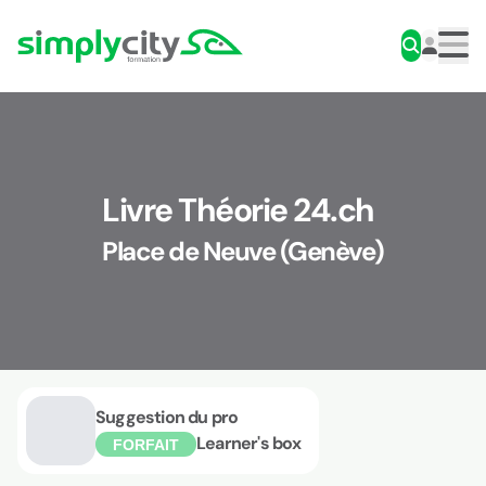
Aller au contenu
Simplycity
Men
Livre Théorie 24.ch
Place de Neuve (Genève)
Suggestion du pro
Learner's box
FORFAIT