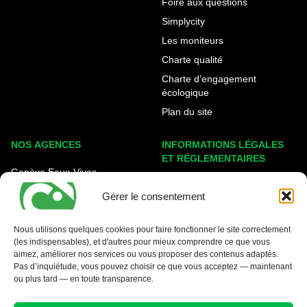
Foire aux questions
Simplycity
Les moniteurs
Charte qualité
Charte d’engagement
écologique
Plan du site
NOS AGENCES
INFORMATIONS LÉGALES
ET RÉGLEMENTAIRES
Genève Eaux-Vives
Mentions légales
Carouge - Rondeau
Gérer le consentement
Politique de cookies
Nyon - La Côte
Protection des données
Nous utilisons quelques cookies pour faire fonctionner le site correctement
(les indispensables), et d'autres pour mieux comprendre ce que vous
Conditions générales
aimez, améliorer nos services ou vous proposer des contenus adaptés.
Pas d’inquiétude, vous pouvez choisir ce que vous acceptez — maintenant
ou plus tard — en toute transparence.