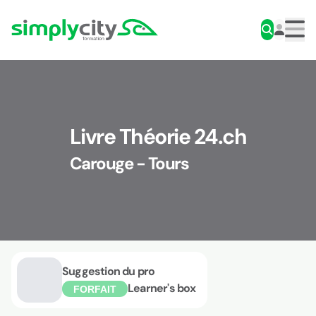
Aller au contenu
Simplycity
Men
Livre Théorie 24.ch
Carouge - Tours
Suggestion du pro
Learner's box
FORFAIT