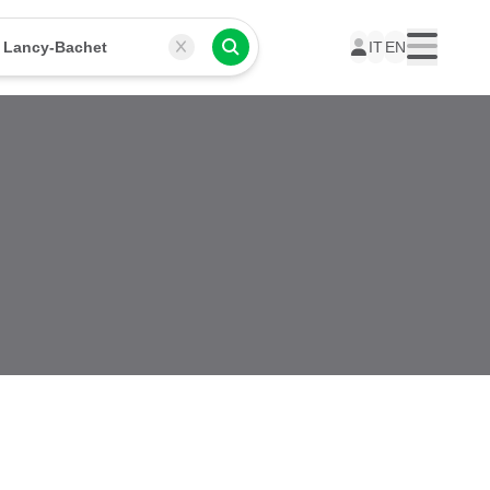
 Lancy-Bachet
IT
EN
Menu