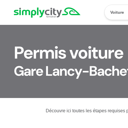
Aller au contenu
Simplycity
Voiture
Permis voiture
Gare Lancy-Bache
Découvre ici toutes les étapes requises p