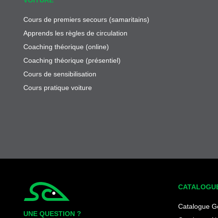
Cours de premiers secours (samaritains)
Apprends les règles de circulation
Coaching théorique (online)
Coaching théorique (présentiel)
Cours de sensibilisation
Cours pratique voiture
CATALOGU
Simplycity
Catalogue G
UNE QUESTION ?