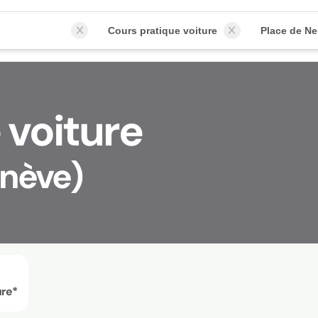
Cours pratique voiture
 voiture
enève)
ure*