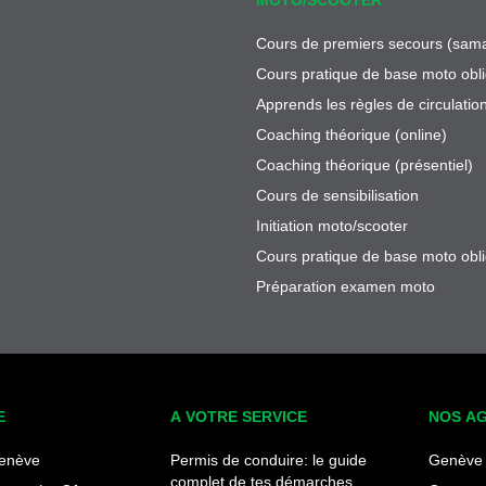
Cours de premiers secours (sama
Cours pratique de base moto obli
Apprends les règles de circulatio
Coaching théorique (online)
Coaching théorique (présentiel)
Cours de sensibilisation
Initiation moto/scooter
Cours pratique de base moto obli
Préparation examen moto
E
A VOTRE SERVICE
NOS A
enève
Permis de conduire: le guide
Genève 
complet de tes démarches