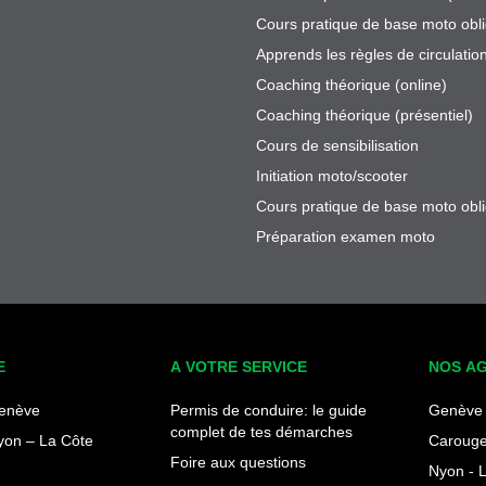
Cours pratique de base moto obli
Apprends les règles de circulatio
Coaching théorique (online)
Coaching théorique (présentiel)
Cours de sensibilisation
Initiation moto/scooter
Cours pratique de base moto obli
Préparation examen moto
E
A VOTRE SERVICE
NOS A
enève
Permis de conduire: le guide
Genève 
complet de tes démarches
yon – La Côte
Carouge
Foire aux questions
Nyon - 