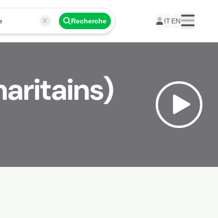
e
Recherche
IT
EN
Menu
aritains)