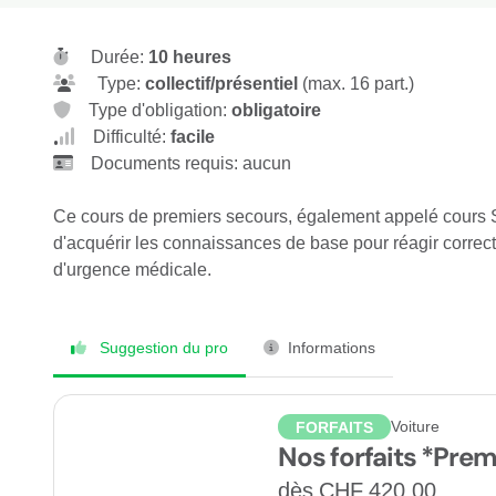
Durée:
10 heures
Type:
collectif/présentiel
(max. 16 part.)
Type d'obligation:
obligatoire
Difficulté:
facile
Documents requis: aucun
Ce cours de premiers secours, également appelé cours S
d'acquérir les connaissances de base pour réagir correc
d'urgence médicale.
Suggestion du pro
Informations
Voiture
FORFAITS
Nos forfaits *Prem
dès CHF 420.00