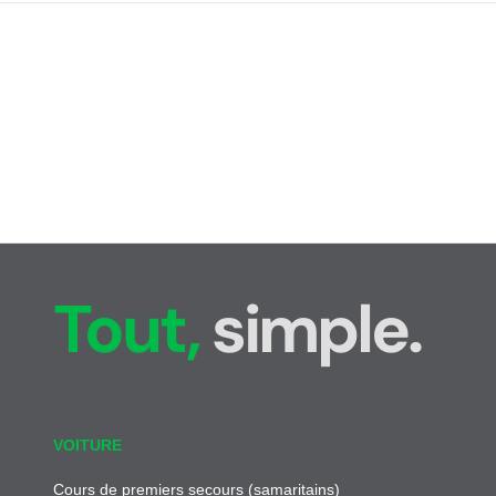
Tout,
simple.
VOITURE
Cours de premiers secours (samaritains)