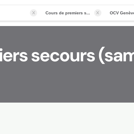
Cours de premiers secours (samaritains)
OCV Genèv
ers secours (sam