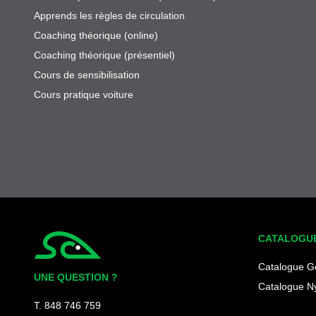
Apprends les règles de circulation
Coaching théorique (online)
Coaching théorique (présentiel)
Cours de sensibilisation
Cours pratique voiture
CATALOGU
Simplycity
Catalogue G
UNE QUESTION ?
Catalogue N
T. 848 746 759