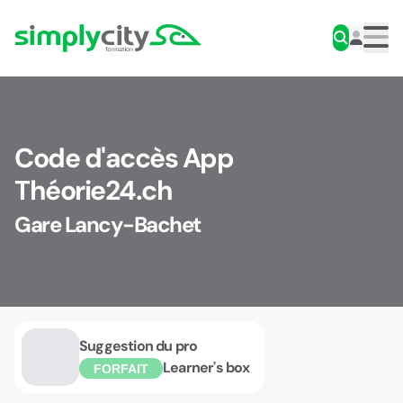
Aller au contenu
Simplycity
Men
Code d'accès App
Théorie24.ch
Gare Lancy-Bachet
Suggestion du pro
Learner's box
FORFAIT