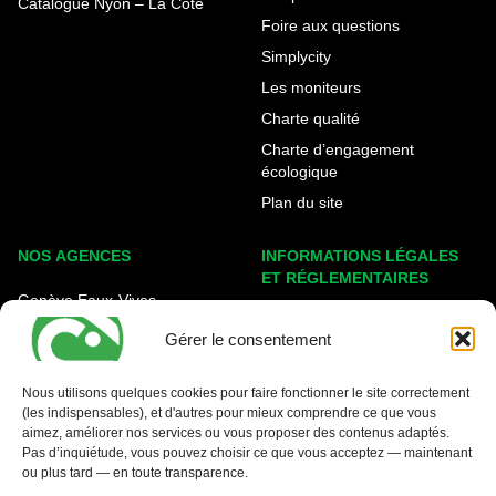
Catalogue Nyon – La Côte
Foire aux questions
Simplycity
Les moniteurs
Charte qualité
Charte d’engagement
écologique
Plan du site
NOS AGENCES
INFORMATIONS LÉGALES
ET RÉGLEMENTAIRES
Genève Eaux-Vives
Mentions légales
Carouge - Rondeau
Gérer le consentement
Politique de cookies
Nyon - La Côte
Protection des données
Nous utilisons quelques cookies pour faire fonctionner le site correctement
(les indispensables), et d'autres pour mieux comprendre ce que vous
Conditions générales
aimez, améliorer nos services ou vous proposer des contenus adaptés.
Pas d’inquiétude, vous pouvez choisir ce que vous acceptez — maintenant
ou plus tard — en toute transparence.