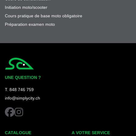
Initiation moto/scooter
Cours pratique de base moto obligatoire
Préparation examen moto
Simplycity
UNE QUESTION ?
T. 848 746 759
info@simplycity.ch
facebook
instagram
CATALOGUE
A VOTRE SERVICE