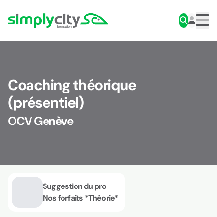
Aller au contenu
Simplycity
Men
Coaching théorique
(présentiel)
OCV Genève
Suggestion du pro
Nos forfaits *Théorie*