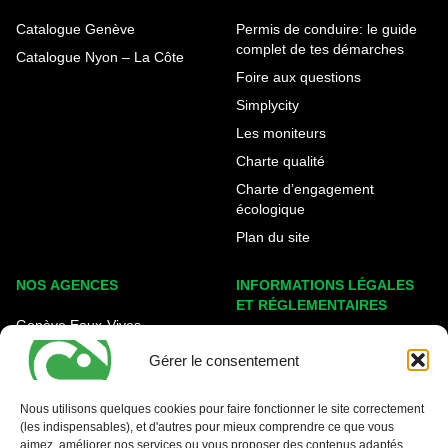
Catalogue Genève
Permis de conduire: le guide
complet de tes démarches
Catalogue Nyon – La Côte
Foire aux questions
Simplycity
Les moniteurs
Charte qualité
Charte d’engagement
écologique
Plan du site
NOS AGENCES
INFORMATIONS LÉGALES
ET RÉGLEMENTAIRES
Genève Eaux-Vives
Mentions légales
Carouge - Rondeau
Gérer le consentement
Politique de cookies
Nyon - La Côte
Protection des données
Nous utilisons quelques cookies pour faire fonctionner le site correctement
(les indispensables), et d'autres pour mieux comprendre ce que vous
Conditions générales
aimez, améliorer nos services ou vous proposer des contenus adaptés.