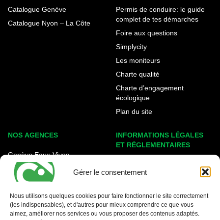
Catalogue Genève
Permis de conduire: le guide
complet de tes démarches
Catalogue Nyon – La Côte
Foire aux questions
Simplycity
Les moniteurs
Charte qualité
Charte d’engagement
écologique
Plan du site
NOS AGENCES
INFORMATIONS LÉGALES
ET RÉGLEMENTAIRES
Genève Eaux-Vives
Mentions légales
Carouge - Rondeau
Gérer le consentement
Politique de cookies
Nyon - La Côte
Protection des données
Nous utilisons quelques cookies pour faire fonctionner le site correctement
(les indispensables), et d'autres pour mieux comprendre ce que vous
Conditions générales
aimez, améliorer nos services ou vous proposer des contenus adaptés.