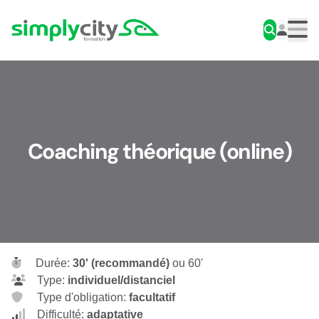
Aller au contenu
Simplycity
Men
Coaching théorique (online)
Durée:
30' (recommandé)
ou 60'
Type:
individuel/distanciel
Type d'obligation:
facultatif
Difficulté:
adaptative