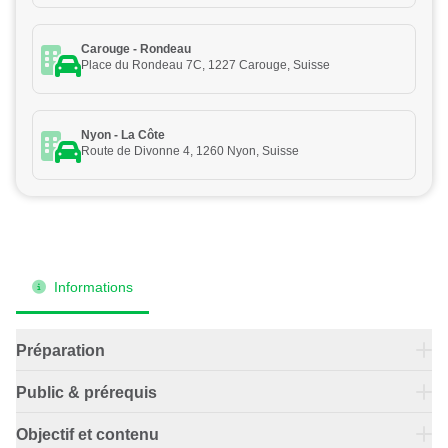
Carouge - Rondeau
Place du Rondeau 7C, 1227 Carouge, Suisse
Nyon - La Côte
Route de Divonne 4, 1260 Nyon, Suisse
Informations
Préparation
Avant le cours, chaque participant est invité à transmettre
Public & prérequis
ses difficultés, questions ou points d’incompréhension par
Ce cours s’adresse à toute personne préparant l’examen
e-mail. Cela nous permet de préparer un contenu
Objectif et contenu