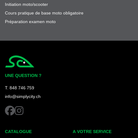
Initiation moto/scooter
Cours pratique de base moto obligatoire
Préparation examen moto
Simplycity
UNE QUESTION ?
T. 848 746 759
info@simplycity.ch
facebook
instagram
CATALOGUE
A VOTRE SERVICE