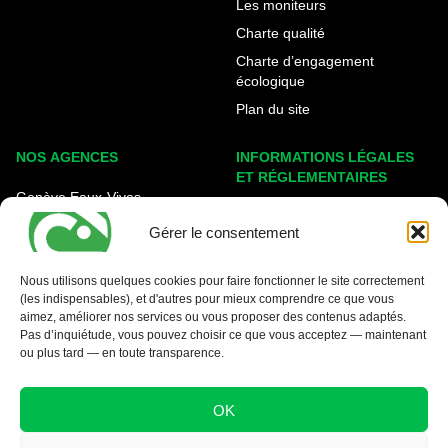
Les moniteurs
Charte qualité
Charte d’engagement
écologique
Plan du site
NOS AGENCES
INFORMATIONS LÉGALES
ET RÉGLEMENTAIRES
Genève Eaux-Vives
Mentions légales
Carouge - Rondeau
Gérer le consentement
Politique de cookies
Nyon - La Côte
Protection des données
Nous utilisons quelques cookies pour faire fonctionner le site correctement
(les indispensables), et d'autres pour mieux comprendre ce que vous
Conditions générales
aimez, améliorer nos services ou vous proposer des contenus adaptés.
Pas d’inquiétude, vous pouvez choisir ce que vous acceptez — maintenant
ou plus tard — en toute transparence.
OK