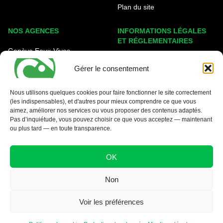
Plan du site
NOS AGENCES
INFORMATIONS LÉGALES
ET RÉGLEMENTAIRES
Genève Eaux-Vives
Mentions légales
Carouge - Rondeau
Gérer le consentement
Politique de cookies
Nyon - La Côte
Protection des données
Nous utilisons quelques cookies pour faire fonctionner le site correctement
(les indispensables), et d'autres pour mieux comprendre ce que vous
Conditions générales
aimez, améliorer nos services ou vous proposer des contenus adaptés.
Pas d’inquiétude, vous pouvez choisir ce que vous acceptez — maintenant
ou plus tard — en toute transparence.
OK
Non
Voir les préférences