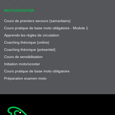
MOTO/SCOOTER
Cours de premiers secours (samaritains)
Cours pratique de base moto obligatoire - Module 1
Apprends les règles de circulation
Coaching théorique (online)
Coaching théorique (présentiel)
Cours de sensibilisation
Initiation moto/scooter
Cours pratique de base moto obligatoire
Préparation examen moto