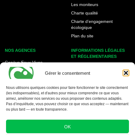
Les moniteurs
Charte qualité
Charte d’engagement
écologique
Plan du site
NOS AGENCES
INFORMATIONS LÉGALES
ET RÉGLEMENTAIRES
Genève Eaux-Vives
Mentions légales
Carouge - Rondeau
Gérer le consentement
Politique de cookies
Nyon - La Côte
Protection des données
Nous utilisons quelques cookies pour faire fonctionner le site correctement
(les indispensables), et d'autres pour mieux comprendre ce que vous
Conditions générales
aimez, améliorer nos services ou vous proposer des contenus adaptés.
Pas d’inquiétude, vous pouvez choisir ce que vous acceptez — maintenant
ou plus tard — en toute transparence.
OK