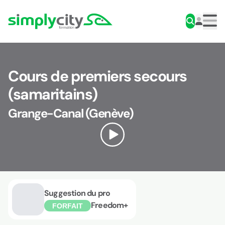
Aller au contenu
Simplycity
Men
Cours de premiers secours
(samaritains)
Grange-Canal (Genève)
Suggestion du pro
Freedom+
FORFAIT