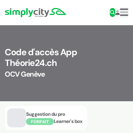
Aller au contenu
Simplycity
Men
Code d'accès App
Théorie24.ch
OCV Genève
Suggestion du pro
Learner's box
FORFAIT