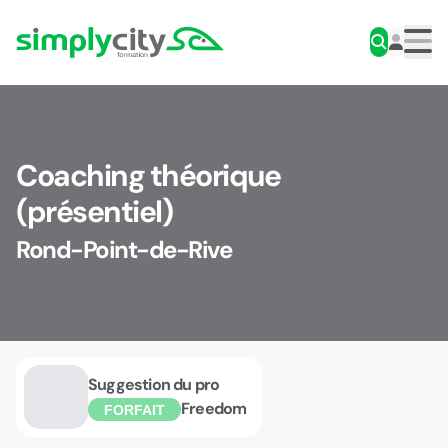
Aller au contenu
Simplycity
Men
Coaching théorique
(présentiel)
Rond-Point-de-Rive
Suggestion du pro
Freedom
FORFAIT