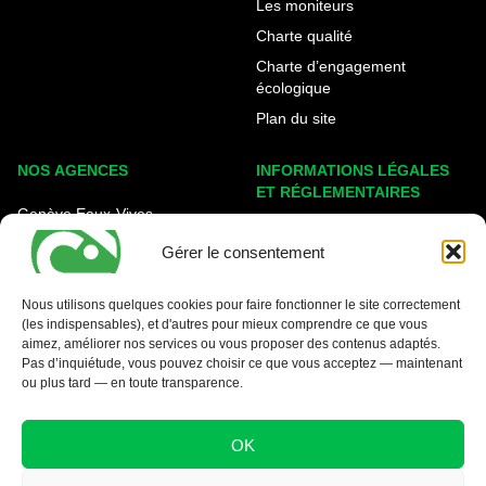
Les moniteurs
Charte qualité
Charte d’engagement
écologique
Plan du site
NOS AGENCES
INFORMATIONS LÉGALES
ET RÉGLEMENTAIRES
Genève Eaux-Vives
Mentions légales
Carouge - Rondeau
Gérer le consentement
Politique de cookies
Nyon - La Côte
Protection des données
Nous utilisons quelques cookies pour faire fonctionner le site correctement
(les indispensables), et d'autres pour mieux comprendre ce que vous
Conditions générales
aimez, améliorer nos services ou vous proposer des contenus adaptés.
Pas d’inquiétude, vous pouvez choisir ce que vous acceptez — maintenant
ou plus tard — en toute transparence.
OK